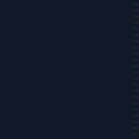
Uy
Anasayfa
>
Hizmetlerimiz
>
Özel Yazılım Geliştirme
Gel
Öze
Tic
Yaz
Gel
Öze
Yaz
Gel
Kur
We
Tas
Öze
Yaz
Gel
Hiz
Fro
Yaz
Gel
Hiz
Web
API