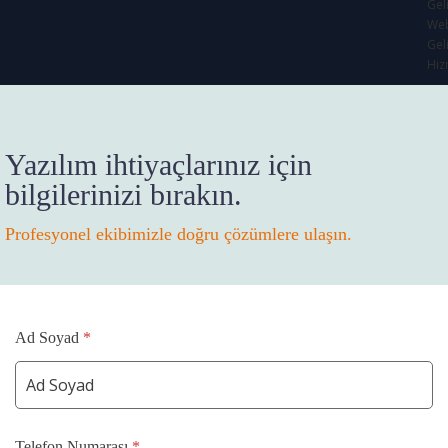
Gel
We
Gel
Hiz
Yazılım ihtiyaçlarınız için
bilgilerinizi bırakın.
Profesyonel ekibimizle doğru çözümlere ulaşın.
Ad Soyad
*
Telefon Numarası
*